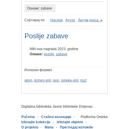
Ознаке: zabave
Сортирај по
Наслов
Аутор
Датум уноса
Poslije zabave
NIN-ova nagrada 2023. godine
Ознаке:
poslije
,
zabave
Излазни формат
atom
,
dcmes-xml
,
json
,
omeka-xml
,
rss2
Digitalna biblioteka Javne biblioteke Doljevac.
Početna
Стабло колекције
Platforma Omeka
Izlistajte kolekcije
Izlistajte objekte
O projektu
Мапа
Прегледај изложбе