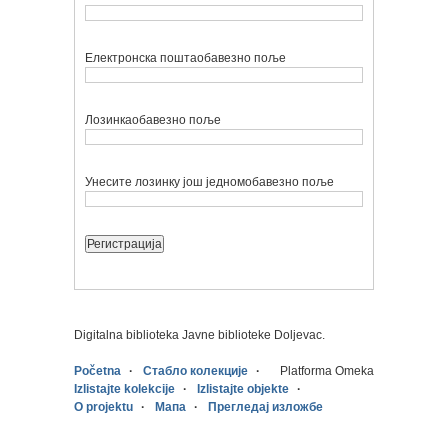
Електронска пошта
обавезно поље
Лозинка
обавезно поље
Унесите лозинку још једном
обавезно поље
Digitalna biblioteka Javne biblioteke Doljevac.
Početna
Стабло колекције
Platforma Omeka
Izlistajte kolekcije
Izlistajte objekte
O projektu
Мапа
Прегледај изложбе