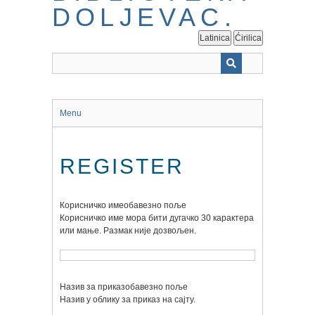
Latinica
Ćirilica
Menu
REGISTER
Корисничко име
обавезно поље
Корисничко име мора бити дугачко 30 карактера
или мање. Размак није дозвољен.
Назив за приказ
обавезно поље
Назив у облику за приказ на сајту.