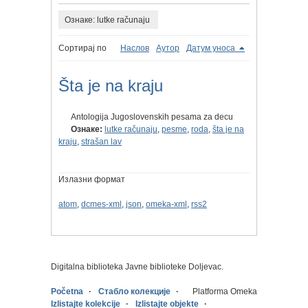
Ознаке: lutke računaju
Сортирај по
Наслов
Аутор
Датум уноса
Šta je na kraju
Antologija Jugoslovenskih pesama za decu
Ознаке:
lutke računaju
,
pesme
,
roda
,
šta je na
kraju
,
strašan lav
Излазни формат
atom
,
dcmes-xml
,
json
,
omeka-xml
,
rss2
Digitalna biblioteka Javne biblioteke Doljevac.
Početna
Стабло колекције
Platforma Omeka
Izlistajte kolekcije
Izlistajte objekte