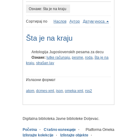
Ознаке: šta je na kraju
Сортирај по
Наслов
Аутор
Датум уноса
Šta je na kraju
Antologija Jugoslovenskih pesama za decu
Ознаке:
lutke računaju
,
pesme
,
roda
,
šta je na
kraju
,
strašan lav
Излазни формат
atom
,
dcmes-xml
,
json
,
omeka-xml
,
rss2
Digitalna biblioteka Javne biblioteke Doljevac.
Početna
Стабло колекције
Platforma Omeka
Izlistajte kolekcije
Izlistajte objekte