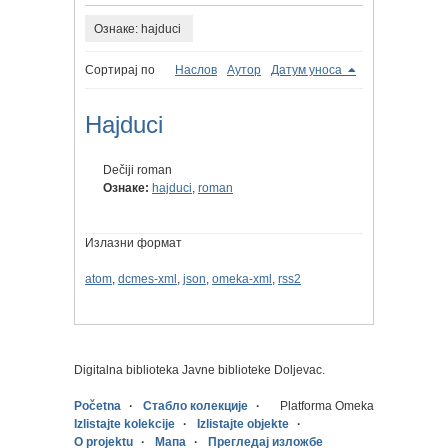
Ознаке: hajduci
Сортирај по
Наслов
Аутор
Датум уноса
Hajduci
Dečiji roman
Ознаке:
hajduci
,
roman
Излазни формат
atom
,
dcmes-xml
,
json
,
omeka-xml
,
rss2
Digitalna biblioteka Javne biblioteke Doljevac.
Početna
Стабло колекције
Platforma Omeka
Izlistajte kolekcije
Izlistajte objekte
O projektu
Мапа
Прегледај изложбе