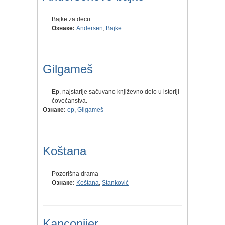
Bajke za decu
Ознаке:
Andersen
,
Bajke
Gilgameš
Ep, najstarije sačuvano književno delo u istoriji
čovečanstva.
Ознаке:
ep
,
Gilgameš
Koštana
Pozorišna drama
Ознаке:
Koštana
,
Stanković
Kanconijer