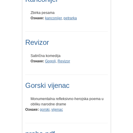
Zbirka pesama
Ознаке:
kanconijer
,
petrarka
Revizor
Satirična komedija
Ознаке:
Gogolj
,
Revizor
Gorski vijenac
Monumentalna refleksivno-herojska poema u
obliku narodne drame
Ознаке:
gorski
,
vijenac