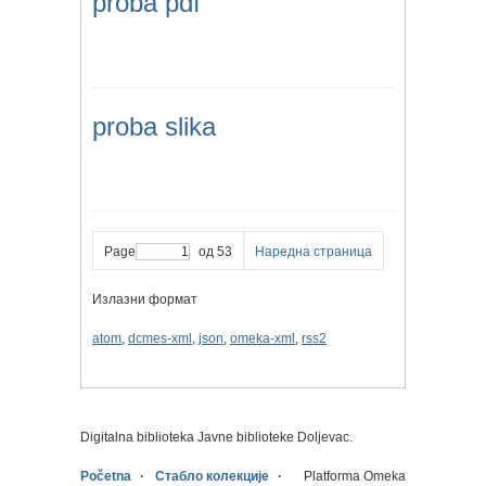
proba pdf
proba slika
Page
од 53
Наредна страница
Излазни формат
atom
,
dcmes-xml
,
json
,
omeka-xml
,
rss2
Digitalna biblioteka Javne biblioteke Doljevac.
Početna
Стабло колекције
Platforma Omeka