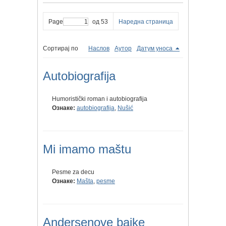
Page
од 53
Наредна страница
Сортирај по
Наслов
Аутор
Датум уноса
Autobiografija
Humoristički roman i autobiografija
Ознаке:
autobiografija
,
Nušić
Mi imamo maštu
Pesme za decu
Ознаке:
Mašta
,
pesme
Andersenove bajke