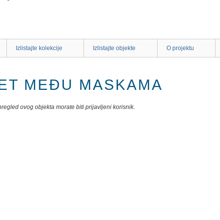
Izlistajte kolekcije
Izlistajte objekte
O projektu
ET MEĐU MASKAMA
egled ovog objekta morate biti prijavljeni korisnik.