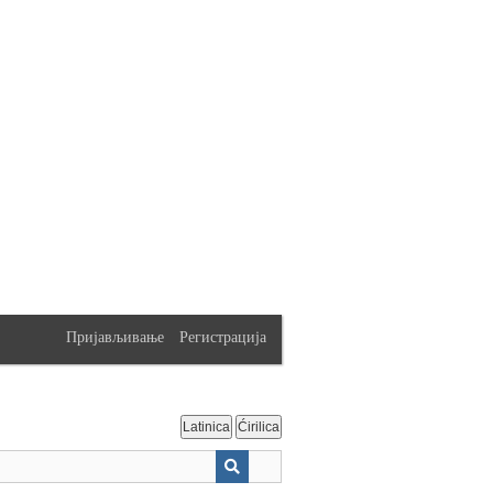
Пријављивање
Регистрација
Latinica
Ćirilica