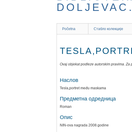
Početna
Стабло колекције
TESLA,PORTR
Ovaj objekat podleze autorskim pravima. Za pr
Наслов
Tesla,portret među maskama
Предметна одредница
Roman
Опис
NIN-ova nagrada 2008.godine