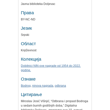
Javna biblioteka Doljevac
Права
BY-NC-ND
Језик
Srpski
Област
Književnost
Колекција
Dobitnici NIN-ove nagrade od 1954 do 2022.
godine.
Ознаке
Bodrog
,
ninova nagrada
,
odbrana
Цитирање
Miroslav Josić Višnjić, “Odbrana i propast Bodroga
u sedam burnih godišnjih doba,”
Digitalna