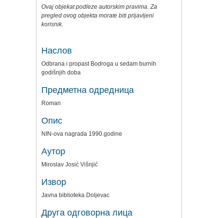
Ovaj objekat podleze autorskim pravima. Za
pregled ovog objekta morate biti prijavljeni
korisnik.
Наслов
Odbrana i propast Bodroga u sedam burnih
godišnjih doba
Предметна одредница
Roman
Опис
NIN-ova nagrada 1990.godine
Аутор
Miroslav Josić Višnjić
Извор
Javna biblioteka Doljevac
Друга одговорна лица