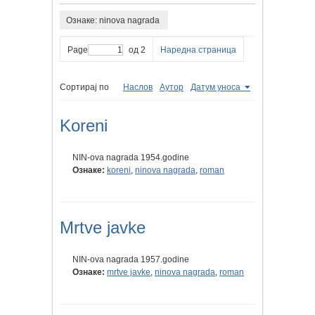
Ознаке: ninova nagrada
Page
од 2
Наредна страница
Сортирај по
Наслов
Аутор
Датум уноса
Koreni
NIN-ova nagrada 1954.godine
Ознаке:
koreni
,
ninova nagrada
,
roman
Mrtve javke
NIN-ova nagrada 1957.godine
Ознаке:
mrtve javke
,
ninova nagrada
,
roman