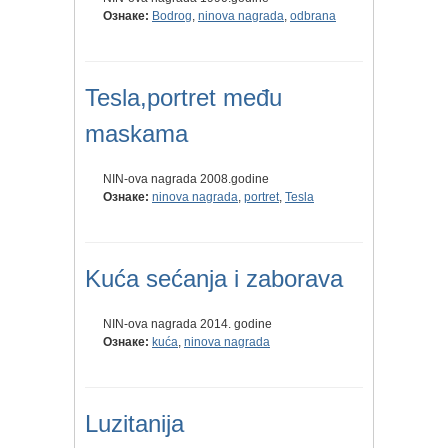
Ознаке:
Bodrog
,
ninova nagrada
,
odbrana
Tesla,portret među
maskama
NIN-ova nagrada 2008.godine
Ознаке:
ninova nagrada
,
portret
,
Tesla
Kuća sećanja i zaborava
NIN-ova nagrada 2014. godine
Ознаке:
kuća
,
ninova nagrada
Luzitanija