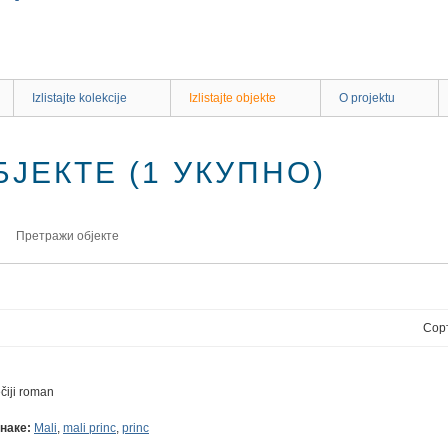
Izlistajte kolekcije
Izlistajte objekte
O projektu
ЈЕКТЕ (1 УКУПНО)
Претражи објекте
Сор
čiji roman
наке:
Mali
,
mali princ
,
princ