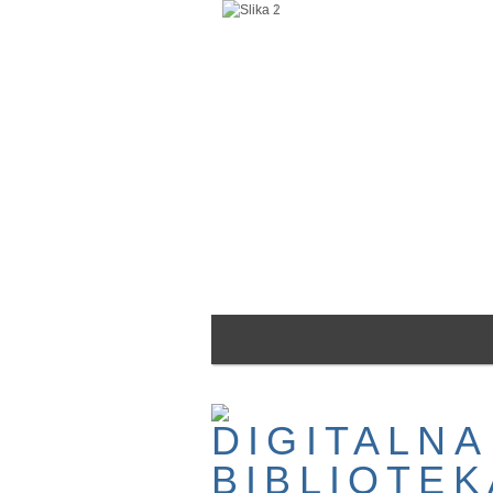
Прескочи
до
главног
садржаја