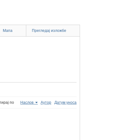
Мапа
Прегледај изложбе
тирај по
Наслов
Аутор
Датум уноса