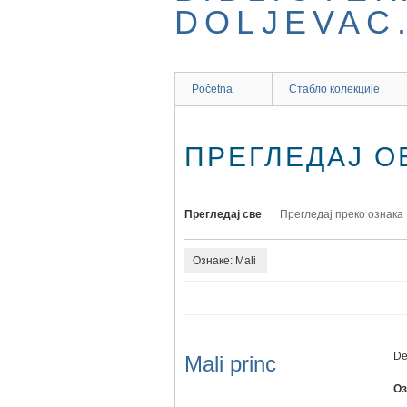
Početna
Стабло колекције
ПРЕГЛЕДАЈ ОБ
Прегледај све
Прегледај преко ознака
Ознаке: Mali
De
Mali princ
Оз